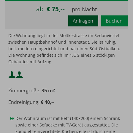
ab
€ 75,--
Anfragen
Buchen
Mindestbelegung:
2
Die Wohnung liegt in der Moltkestrasse im Sedanviertel
zwischen Hauptbahnhof und Innenstadt. Sie ist ruhig,
hell, modern eingerichtet und hat einen Süd-Ostbalkon.
Maximalbelegung:
Die Wohnung befindet sich im 1.OG eines 5 stöckigen
Gebäudes mit Aufzug.
Mindestbelegung:
Zimmergröße:
35 m
2
Maximalbelegung:
Endreinigung:
€ 40,--
Der Wohnraum ist mit Bett (140×200) einem Schrank
sowie einer Sofaecke mit TV-Gerät ausgestattet. Die
komplett eingerichtete Küchenzeile ist durch eine