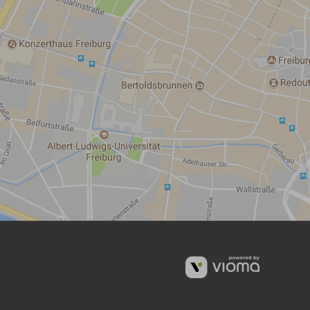
vioma
GmbH