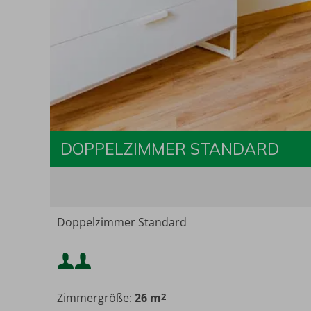
DOPPELZIMMER STANDARD
Doppelzimmer Standard
Mindestbelegung:
Zimmergröße:
26 m
2
Maximalbelegung: