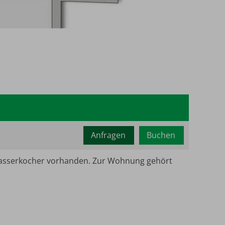
Mindestbe
2
Maximalb
Anfragen
Buchen
d Wasserkocher vorhanden. Zur Wohnung gehört