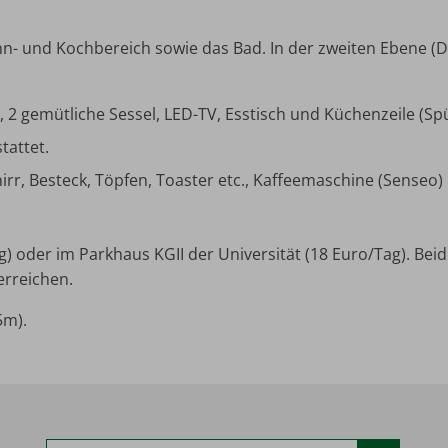
hn- und Kochbereich sowie das Bad. In der zweiten Ebene (Da
2 gemütliche Sessel, LED-TV, Esstisch und Küchenzeile (Spü
tattet.
irr, Besteck, Töpfen, Toaster etc., Kaffeemaschine (Sense
) oder im Parkhaus KGII der Universität (18 Euro/Tag). Beid
erreichen.
5m).