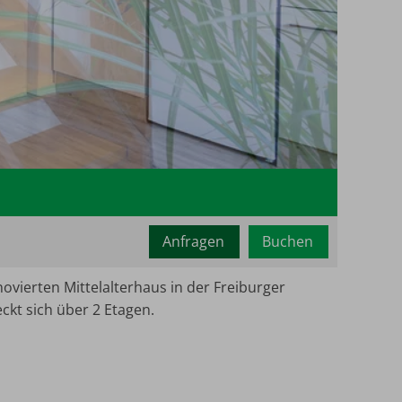
Mindestbe
2
Maximalb
Anfragen
Buchen
vierten Mittelalterhaus in der Freiburger
ckt sich über 2 Etagen.