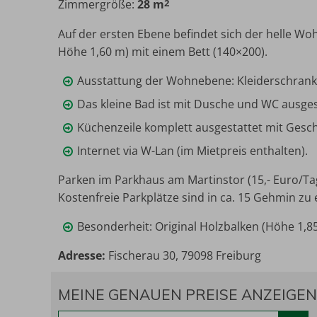
Zimmergröße:
28 m
2
Maximalbelegung:
Auf der ersten Ebene befindet sich der helle Wo
Höhe 1,60 m) mit einem Bett (140×200).
Ausstattung der Wohnebene: Kleiderschrank, 
Das kleine Bad ist mit Dusche und WC ausges
Küchenzeile komplett ausgestattet mit Gesch
Internet via W-Lan (im Mietpreis enthalten).
Parken im Parkhaus am Martinstor (15,- Euro/Tag
Kostenfreie Parkplätze sind in ca. 15 Gehmin zu 
Besonderheit: Original Holzbalken (Höhe 1,8
Adresse:
Fischerau 30, 79098 Freiburg
MEINE GENAUEN PREISE ANZEIGEN