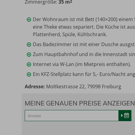
Zimmergröße:
35 m
2
Maximalbelegung:
Der Wohnraum ist mit Bett (140×200) einem S
eine Theke etwas separiert. Die Küche ist a
Plattenherd, Spüle, Kühlschrank.
Das Badezimmer ist mit einer Dusche ausgsta
Zum Hauptbahnhof und in die Innenstadt sin
Internet via W-Lan (im Mietpreis enthalten).
Ein KFZ-Stellplatz kann für 5,- Euro/Nacht a
Adresse:
Moltkestrasse 22, 79098 Freiburg
MEINE GENAUEN PREISE ANZEIGEN