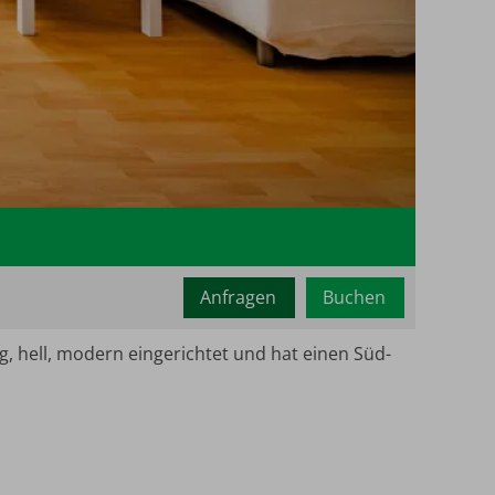
Mindestbe
2
Maximalb
Anfragen
Buchen
g, hell, modern eingerichtet und hat einen Süd-